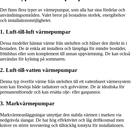
Det finns flera typer av värmepumpar, som alla har sina fördelar och
användningsområden. Valet beror på bostadens storlek, energibehov
och installationsmöjligheter.
1. Luft-till-luft värmepumpar
Dessa modeller hämtar värme från uteluften och blåser den direkt in i
bostaden. De är enkla att installera och lämpliga för mindre bostäder,
fritidshus eller som komplement till annan uppvärmning. De kan också
användas för kylning på sommaren.
2. Luft-till-vatten värmepumpar
Denna typ överför värme från uteluften till ett vattenburet värmesystem
som kan försörja både radiatorer och golvvärme. De är idealiska för
permanentboende och kan ersätta olje- eller gaspannor.
3. Markvärmepumpar
Markvärmeanläggningar utnyttjar den stabila värmen i marken via
nedgrävda slangar. De har hög effektivitet och låg driftkostnad men
kräver en större investering och tillräcklig tomtyta för installationen.