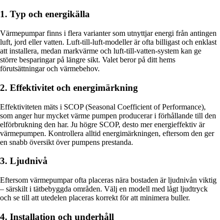
1. Typ och energikälla
Värmepumpar finns i flera varianter som utnyttjar energi från antingen
luft, jord eller vatten. Luft-till-luft-modeller är ofta billigast och enklast
att installera, medan markvärme och luft-till-vatten-system kan ge
större besparingar på längre sikt. Valet beror på ditt hems
förutsättningar och värmebehov.
2. Effektivitet och energimärkning
Effektiviteten mäts i SCOP (Seasonal Coefficient of Performance),
som anger hur mycket värme pumpen producerar i förhållande till den
elförbrukning den har. Ju högre SCOP, desto mer energieffektiv är
värmepumpen. Kontrollera alltid energimärkningen, eftersom den ger
en snabb översikt över pumpens prestanda.
3. Ljudnivå
Eftersom värmepumpar ofta placeras nära bostaden är ljudnivån viktig
– särskilt i tätbebyggda områden. Välj en modell med lågt ljudtryck
och se till att utedelen placeras korrekt för att minimera buller.
4. Installation och underhåll