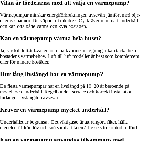
Vilka är fördelarna med att välja en värmepump?
Värmepumpar minskar energiförbrukningen avsevärt jämfört med olje-
eller gaspannor. De släpper ut mindre CO₂, kräver minimalt underhåll
och kan ofta både värma och kyla bostaden.
Kan en värmepump värma hela huset?
Ja, särskilt luft-till-vatten och markvärmeanläggningar kan täcka hela
bostadens värmebehov. Luft-till-luft-modeller är bäst som komplement
eller för mindre bostäder.
Hur lång livslängd har en värmepump?
De flesta värmepumpar har en livslängd på 10–20 år beroende på
modell och underhåll. Regelbunden service och korrekt installation
förlänger livslängden avsevärt.
Kräver en värmepump mycket underhåll?
Underhållet är begränsat. Det viktigaste är att rengöra filter, hålla
utedelen fri från löv och snö samt att få en årlig servicekontroll utförd.
Kan en värmepump användas tillsammans med