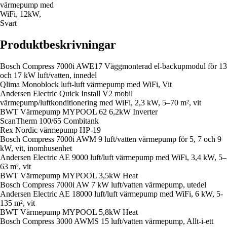
värmepump med
WiFi, 12kW,
Svart
Produktbeskrivningar
Bosch Compress 7000i AWE17 Väggmonterad el-backupmodul för 13
och 17 kW luft/vatten, innedel
Qlima Monoblock luft-luft värmepump med WiFi, Vit
Andersen Electric Quick Install V2 mobil
värmepump/luftkonditionering med WiFi, 2,3 kW, 5–70 m², vit
BWT Värmepump MYPOOL 62 6,2kW Inverter
ScanTherm 100/65 Combitank
Rex Nordic värmepump HP-19
Bosch Compress 7000i AWM 9 luft/vatten värmepump för 5, 7 och 9
kW, vit, inomhusenhet
Andersen Electric AE 9000 luft/luft värmepump med WiFi, 3,4 kW, 5–
63 m², vit
BWT Värmepump MYPOOL 3,5kW Heat
Bosch Compress 7000i AW 7 kW luft/vatten värmepump, utedel
Andersen Electric AE 18000 luft/luft värmepump med WiFi, 6 kW, 5-
135 m², vit
BWT Värmepump MYPOOL 5,8kW Heat
Bosch Compress 3000 AWMS 15 luft/vatten värmepump, Allt-i-ett