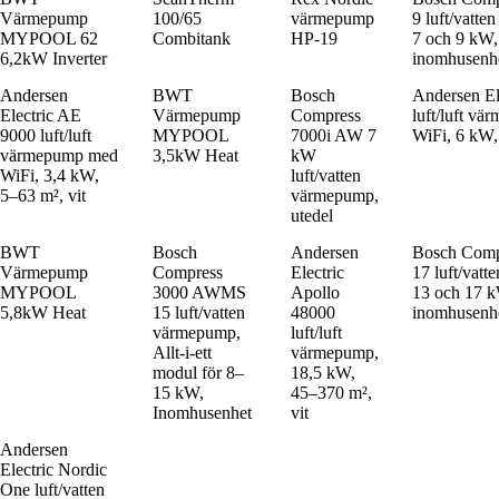
Värmepump
100/65
värmepump
9 luft/vatte
MYPOOL 62
Combitank
HP-19
7 och 9 kW, 
6,2kW Inverter
inomhusenh
Andersen
BWT
Bosch
Andersen El
Electric AE
Värmepump
Compress
luft/luft v
9000 luft/luft
MYPOOL
7000i AW 7
WiFi, 6 kW,
värmepump med
3,5kW Heat
kW
WiFi, 3,4 kW,
luft/vatten
5–63 m², vit
värmepump,
utedel
BWT
Bosch
Andersen
Bosch Com
Värmepump
Compress
Electric
17 luft/vat
MYPOOL
3000 AWMS
Apollo
13 och 17 kW
5,8kW Heat
15 luft/vatten
48000
inomhusenh
värmepump,
luft/luft
Allt-i-ett
värmepump,
modul för 8–
18,5 kW,
15 kW,
45–370 m²,
Inomhusenhet
vit
Andersen
Electric Nordic
One luft/vatten