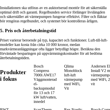
Installationen ska utföras av en auktoriserad montör för att säkerställa
optimal drift och garanti. Regelbunden service förlänger livslängden
och säkerställer att värmepumpen fungerar effektivt. Filter och fläktar
bör rengöras regelbundet, och systemet bör kontrolleras årligen.
5. Pris och återbetalningstid
Priset varierar beroende på typ, kapacitet och funktioner. Luft-till-luft-
modeller kan kosta från cirka 10 000 kronor, medan
markvärmeanläggningar ofta ligger betydligt högre. Beräkna den
förväntade besparingen på uppvärmningskostnader för att bedöma
återbetalningstiden.
Bosch
Qlima
Andersen El
Compress
Monoblock
Install V2 m
Produkter
7000i AWE17
luft-luft
värmepump/l
i fokus
Väggmonterad
värmepump
med WiFi, 2
el-
med WiFi,
vit
backupmodul
Vit
för 13 och 17
kW luft/vatten,
innedel
BWT
ScanTherm
Rex Nordic
Bosch Com