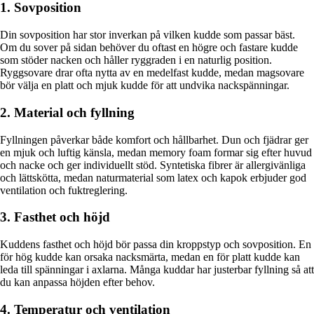
1. Sovposition
Din sovposition har stor inverkan på vilken kudde som passar bäst.
Om du sover på sidan behöver du oftast en högre och fastare kudde
som stöder nacken och håller ryggraden i en naturlig position.
Ryggsovare drar ofta nytta av en medelfast kudde, medan magsovare
bör välja en platt och mjuk kudde för att undvika nackspänningar.
2. Material och fyllning
Fyllningen påverkar både komfort och hållbarhet. Dun och fjädrar ger
en mjuk och luftig känsla, medan memory foam formar sig efter huvud
och nacke och ger individuellt stöd. Syntetiska fibrer är allergivänliga
och lättskötta, medan naturmaterial som latex och kapok erbjuder god
ventilation och fuktreglering.
3. Fasthet och höjd
Kuddens fasthet och höjd bör passa din kroppstyp och sovposition. En
för hög kudde kan orsaka nacksmärta, medan en för platt kudde kan
leda till spänningar i axlarna. Många kuddar har justerbar fyllning så att
du kan anpassa höjden efter behov.
4. Temperatur och ventilation