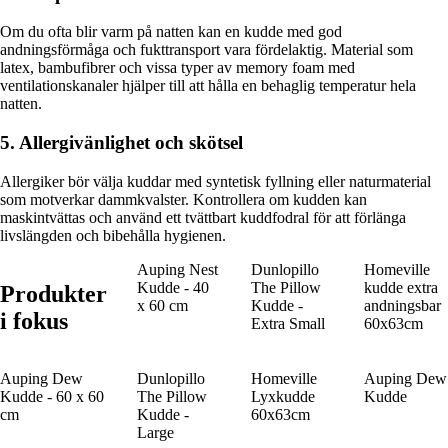
Om du ofta blir varm på natten kan en kudde med god
andningsförmåga och fukttransport vara fördelaktig. Material som
latex, bambufibrer och vissa typer av memory foam med
ventilationskanaler hjälper till att hålla en behaglig temperatur hela
natten.
5. Allergivänlighet och skötsel
Allergiker bör välja kuddar med syntetisk fyllning eller naturmaterial
som motverkar dammkvalster. Kontrollera om kudden kan
maskintvättas och använd ett tvättbart kuddfodral för att förlänga
livslängden och bibehålla hygienen.
Auping Nest
Dunlopillo
Homeville
Kudde - 40
The Pillow
kudde extra
Produkter
x 60 cm
Kudde -
andningsbar
i fokus
Extra Small
60x63cm
Auping Dew
Dunlopillo
Homeville
Auping Dew
Kudde - 60 x 60
The Pillow
Lyxkudde
Kudde
cm
Kudde -
60x63cm
Large