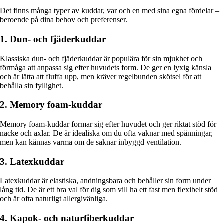
Det finns många typer av kuddar, var och en med sina egna fördelar –
beroende på dina behov och preferenser.
1. Dun- och fjäderkuddar
Klassiska dun- och fjäderkuddar är populära för sin mjukhet och
förmåga att anpassa sig efter huvudets form. De ger en lyxig känsla
och är lätta att fluffa upp, men kräver regelbunden skötsel för att
behålla sin fyllighet.
2. Memory foam-kuddar
Memory foam-kuddar formar sig efter huvudet och ger riktat stöd för
nacke och axlar. De är idealiska om du ofta vaknar med spänningar,
men kan kännas varma om de saknar inbyggd ventilation.
3. Latexkuddar
Latexkuddar är elastiska, andningsbara och behåller sin form under
lång tid. De är ett bra val för dig som vill ha ett fast men flexibelt stöd
och är ofta naturligt allergivänliga.
4. Kapok- och naturfiberkuddar