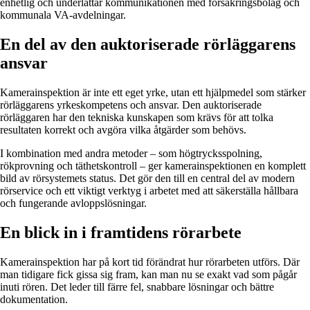
enhetlig och underlättar kommunikationen med försäkringsbolag och
kommunala VA-avdelningar.
En del av den auktoriserade rörläggarens
ansvar
Kamerainspektion är inte ett eget yrke, utan ett hjälpmedel som stärker
rörläggarens yrkeskompetens och ansvar. Den auktoriserade
rörläggaren har den tekniska kunskapen som krävs för att tolka
resultaten korrekt och avgöra vilka åtgärder som behövs.
I kombination med andra metoder – som högtrycksspolning,
rökprovning och täthetskontroll – ger kamerainspektionen en komplett
bild av rörsystemets status. Det gör den till en central del av modern
rörservice och ett viktigt verktyg i arbetet med att säkerställa hållbara
och fungerande avloppslösningar.
En blick in i framtidens rörarbete
Kamerainspektion har på kort tid förändrat hur rörarbeten utförs. Där
man tidigare fick gissa sig fram, kan man nu se exakt vad som pågår
inuti rören. Det leder till färre fel, snabbare lösningar och bättre
dokumentation.