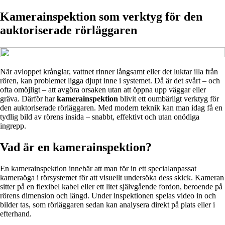
Kamerainspektion som verktyg för den
auktoriserade rörläggaren
När avloppet krånglar, vattnet rinner långsamt eller det luktar illa från
rören, kan problemet ligga djupt inne i systemet. Då är det svårt – och
ofta omöjligt – att avgöra orsaken utan att öppna upp väggar eller
gräva. Därför har
kamerainspektion
blivit ett oumbärligt verktyg för
den auktoriserade rörläggaren. Med modern teknik kan man idag få en
tydlig bild av rörens insida – snabbt, effektivt och utan onödiga
ingrepp.
Vad är en kamerainspektion?
En kamerainspektion innebär att man för in ett specialanpassat
kameraöga i rörsystemet för att visuellt undersöka dess skick. Kameran
sitter på en flexibel kabel eller ett litet självgående fordon, beroende på
rörens dimension och längd. Under inspektionen spelas video in och
bilder tas, som rörläggaren sedan kan analysera direkt på plats eller i
efterhand.