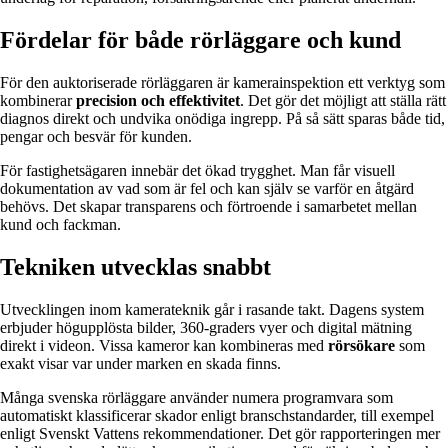
Fördelar för både rörläggare och kund
För den auktoriserade rörläggaren är kamerainspektion ett verktyg som
kombinerar
precision och effektivitet
. Det gör det möjligt att ställa rätt
diagnos direkt och undvika onödiga ingrepp. På så sätt sparas både tid,
pengar och besvär för kunden.
För fastighetsägaren innebär det ökad trygghet. Man får visuell
dokumentation av vad som är fel och kan själv se varför en åtgärd
behövs. Det skapar transparens och förtroende i samarbetet mellan
kund och fackman.
Tekniken utvecklas snabbt
Utvecklingen inom kamerateknik går i rasande takt. Dagens system
erbjuder högupplösta bilder, 360-graders vyer och digital mätning
direkt i videon. Vissa kameror kan kombineras med
rörsökare
som
exakt visar var under marken en skada finns.
Många svenska rörläggare använder numera programvara som
automatiskt klassificerar skador enligt branschstandarder, till exempel
enligt Svenskt Vattens rekommendationer. Det gör rapporteringen mer