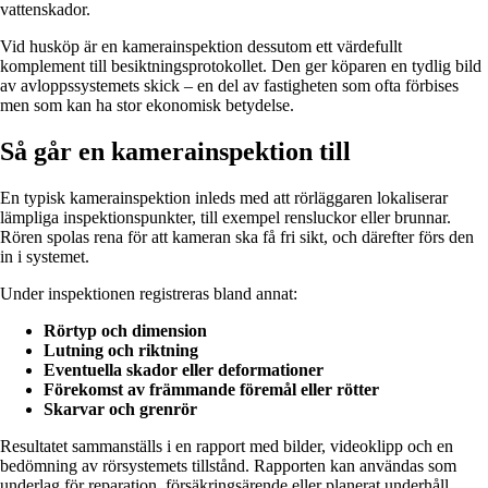
vattenskador.
Vid husköp är en kamerainspektion dessutom ett värdefullt
komplement till besiktningsprotokollet. Den ger köparen en tydlig bild
av avloppssystemets skick – en del av fastigheten som ofta förbises
men som kan ha stor ekonomisk betydelse.
Så går en kamerainspektion till
En typisk kamerainspektion inleds med att rörläggaren lokaliserar
lämpliga inspektionspunkter, till exempel rensluckor eller brunnar.
Rören spolas rena för att kameran ska få fri sikt, och därefter förs den
in i systemet.
Under inspektionen registreras bland annat:
Rörtyp och dimension
Lutning och riktning
Eventuella skador eller deformationer
Förekomst av främmande föremål eller rötter
Skarvar och grenrör
Resultatet sammanställs i en rapport med bilder, videoklipp och en
bedömning av rörsystemets tillstånd. Rapporten kan användas som
underlag för reparation, försäkringsärende eller planerat underhåll.