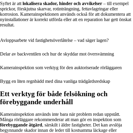
Syftet är att
lokalisera skador, hinder och avvikelser
– till exempel
sprickor, förskjutna skarvar, rotinträngning, fettavlagringar eller
korrosion. Kamerainspektionen används också för att dokumentera att
nyinstallationer är korrekt utförda eller att en reparation har gett önskat
resultat.
Avloppsarbete vid fastighetsöverlåtelse – vad säger lagen?
Delar av backventilen och hur de skyddar mot översvämning
Kamerainspektion som verktyg för den auktoriserade rörläggaren
Bygg en liten regnbädd med dina vanliga trädgårdsredskap
Ett verktyg för både felsökning och
förebyggande underhåll
Kamerainspektion används inte bara när problem redan uppstått.
Många rörläggare rekommenderar att man gör en inspektion som
förebyggande åtgärd
, särskilt i äldre fastigheter. Det kan avslöja
begynnande skador innan de leder till kostsamma läckage eller